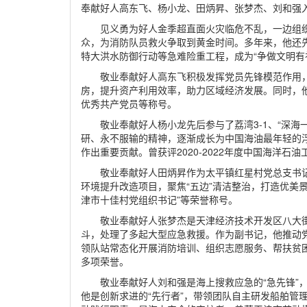
奉献好人高东飞、杨小龙、田炳昇、张梦杰、刘和强
见义勇为好人金季超直面火灾临危不乱，一边组
众，为消防队员救火争取到黄金时间。多年来，他还先后
特大洪水防御行动等急难险重工程，成为“争做文明有
敬业奉献好人高东飞积极发挥党员先锋模范作用，2
房，提升资产利用效率，助力区域经济发展。同时，
优秀共产党员等称号。
敬业奉献好人杨小龙先后参与了荔湾3-1、“深海
研、永不服输的精神，逐渐成长为中国海油最年轻的
作出重要贡献。曾获评2020-2022年度中国海洋石
敬业奉献好人田炳昇作为太平镇红星村党总支书记
环境提升改造项目，聚焦“五边”清洁整治，打造优美
津市十佳村党组织书记”等荣誉称号。
敬业奉献好人张梦杰是天津经济技术开发区八大
斗，处理了多起大型应急救援。作为副书记，他推动
领队站常态化开展消防培训、组织志愿服务、帮扶贫
多项荣誉。
敬业奉献好人刘和强是海上搜救应急的“急先锋”
他是创新求进的“先行者”，带领团队自主研发船舶管