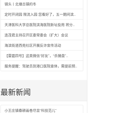
镜头丨北塘古镇的冬
定时开闭园 限流入园 您看好了，五一期间滨..
天津医科大学总医院滨海医院新址投用 将分..
连茂君主持召开区委常委会（扩大）会议
海滨街道西苑社区开展反诈宣传活动
【雷霆四号】这类微信“好友”，“杀猪盘”..
服务提醒：驾驶员到港口医院查体，需提前预..
最新新闻
小王庄镇春耕画卷尽显“科技范儿”