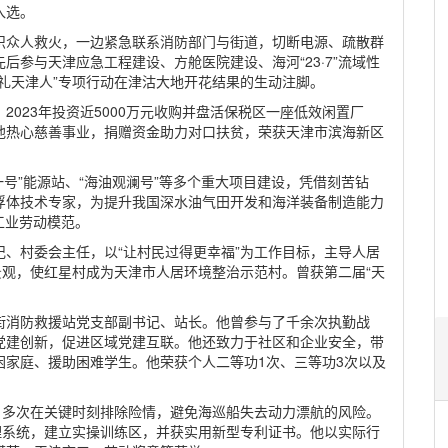
入选。
织众人救火，一边紧急联系消防部门与街道，切断电源、疏散群
参与天津应急工程建设、方舱医院建设、海河“23·7”流域性
礼天津人”专项行动在津沽大地开花结果的生动注脚。
023年投资近5000万元收购并盘活保税区一座低效闲置厂
他热心慈善事业，捐赠资金助力对口扶贫，荣获天津市滨海新区
一号”能源站、“海油观澜号”等多个重大项目建设，凭借刻苦钻
浮体技术专家，为提升我国深水油气田开发和海洋装备制造能力
油工业劳动模范。
、村委会主任，以“让村民过得更幸福”为工作目标，主导人居
景观，使红星村成为天津市人居环境整治示范村。曾获第二届“天
街消防救援站党支部副书记、站长。他曾参与了千余次执勤战
党建创新，促进区域党建互联。他还致力于社区和企业安全，带
困家庭、援助困难学生。他荣获个人二等功1次、三等功3次以及
，多次在关键时刻排除险情，避免海巡船失去动力漂航的风险。
理系统，建立实操训练区，并获实用新型专利证书。他以实际行