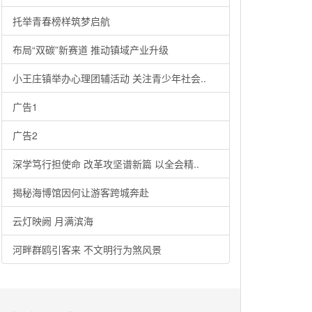
托举青春榜样筑梦启航
布局“双碳”新赛道 推动镇域产业升级
小王庄镇举办心理团辅活动 关注青少年社会..
广告1
广告2
深学笃行担使命 改革攻坚谱新篇 以全会精..
揭秘海博馆因何让游客跨城奔赴
云灯映阙 月满滨海
河畔群鸥引客来 不文明行为煞风景