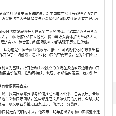
受新华社记者书面专访时说，新中国成立75年来取得了历史性
中方提出的三大全球倡议与厄瓜多尔的国际交往原则有着很高契
国经过飞速发展跃升为世界第二大经济体。“尤其是改革开放以
左右，中国政府让8亿人脱贫、将中等收入群体扩大至4亿人以
的经济实力、综合国力和国际影响力都实现了历史性跨越。”
，认为这是中国全面深化改革、推进中国式现代化的“最新里程
合作开辟了广阔前景，通过优化中国的营商环境，也为外国企业
当利益为基础，持开放和主权独立的立场在多边或双边场合中开
权和民主价值观，推动可持续、包容、有韧性的发展，着力消除
则有着很高契合度。
倡议，拉美国家需要思考如何推动本地区公平、包容发展；全球
多边主义和国际团结，这些都是厄瓜多尔认同的方针；全球文明
发展，以文明互鉴推动国家进步，他对此十分赞同。
信中国将走向光明的未来。他表示，明年厄瓜多尔和中国将迎来建