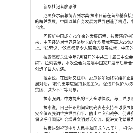
新华社记者廖思维
厄瓜多尔前总统吉列尔莫·拉索日前在首都基多接
的跨越发展，中国以其自身发展为世界创造了机遇，
合度。
回顾新中国成立75年来的发展历程，拉索感叹中
来，中国经济对世界经济增长的年均贡献率高达25％
上。”拉索说，“这些都是令人瞩目的发展成就，中国
拉索高度关注今年7月召开的中共二十届三中全会
碑”。拉索表示，本次全会为发展中国家开展高质量
创造了巨大机遇。
拉索说，在国际交往中，厄瓜多尔始终以维护正
展对话。“我们重申应坚持多边主义，促进并保护人
贫困、减少不平等现象。”
拉索强调，中方提出的三大全球倡议，与上述原
拉索说，自己任职期间曾明确表态支持全球发展
安全倡议强调维护世界和平、防止冲突和战争、促进
倡议呼吁国际社会增进文明对话交流、促进文化繁荣
拉索热烈祝贺中华人民共和国成立75周年，相