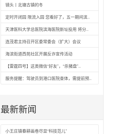
镜头丨北塘古镇的冬
定时开闭园 限流入园 您看好了，五一期间滨..
天津医科大学总医院滨海医院新址投用 将分..
连茂君主持召开区委常委会（扩大）会议
海滨街道西苑社区开展反诈宣传活动
【雷霆四号】这类微信“好友”，“杀猪盘”..
服务提醒：驾驶员到港口医院查体，需提前预..
最新新闻
小王庄镇春耕画卷尽显“科技范儿”