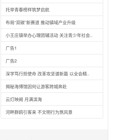
托举青春榜样筑梦启航
布局“双碳”新赛道 推动镇域产业升级
小王庄镇举办心理团辅活动 关注青少年社会..
广告1
广告2
深学笃行担使命 改革攻坚谱新篇 以全会精..
揭秘海博馆因何让游客跨城奔赴
云灯映阙 月满滨海
河畔群鸥引客来 不文明行为煞风景