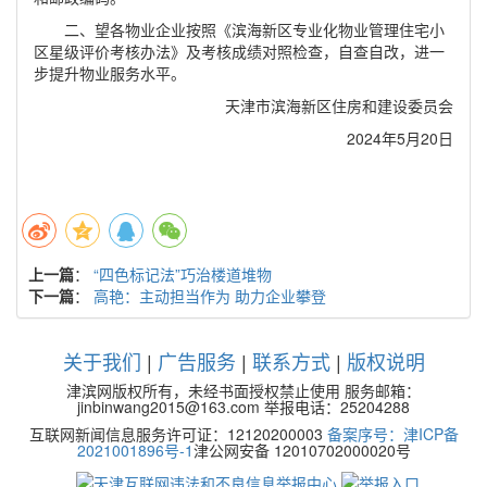
二、望各物业企业按照《滨海新区专业化物业管理住宅小
区星级评价考核办法》及考核成绩对照检查，自查自改，进一
步提升物业服务水平。
天津市滨海新区住房和建设委员会
2024年5月20日
上一篇
：
“四色标记法”巧治楼道堆物
下一篇
：
高艳：主动担当作为 助力企业攀登
关于我们
|
广告服务
|
联系方式
|
版权说明
津滨网版权所有，未经书面授权禁止使用 服务邮箱：
jinbinwang2015@163.com 举报电话：25204288
互联网新闻信息服务许可证：12120200003
备案序号：津ICP备
2021001896号-1
津公网安备 12010702000020号