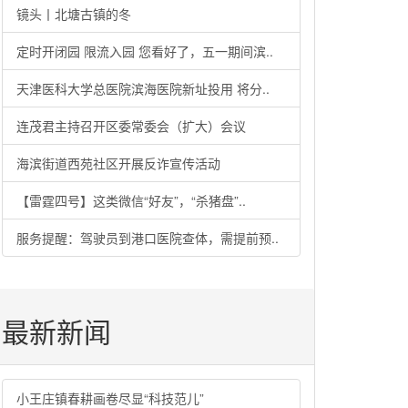
镜头丨北塘古镇的冬
定时开闭园 限流入园 您看好了，五一期间滨..
天津医科大学总医院滨海医院新址投用 将分..
连茂君主持召开区委常委会（扩大）会议
海滨街道西苑社区开展反诈宣传活动
【雷霆四号】这类微信“好友”，“杀猪盘”..
服务提醒：驾驶员到港口医院查体，需提前预..
最新新闻
小王庄镇春耕画卷尽显“科技范儿”