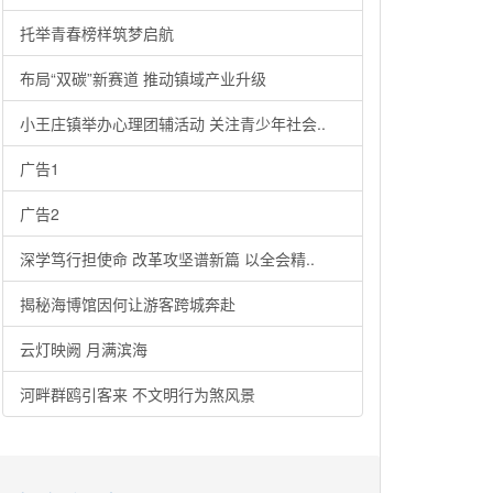
托举青春榜样筑梦启航
布局“双碳”新赛道 推动镇域产业升级
小王庄镇举办心理团辅活动 关注青少年社会..
广告1
广告2
深学笃行担使命 改革攻坚谱新篇 以全会精..
揭秘海博馆因何让游客跨城奔赴
云灯映阙 月满滨海
河畔群鸥引客来 不文明行为煞风景