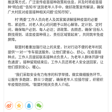
推送等方式，广泛宣传疫苗接种政策和信息，并及时将疫苗接
种“明白纸”“告知书”送到老年人手中，做好政策宣传解读，确保
广大村民对疫苗接种相关问题“应知尽知”。
村“两委”工作人员向老人及其家属讲解接种疫苗的必要
性、紧迫性，对老人关心的问题予以耐心解答。定计划、定时
间，确保每户必到、每人必访；讲政策、去顾虑，确保“目标人
群找得到、适宜疫苗种得上、责任区域管起来”，共同筑牢免疫
屏障。
联盟村着重加强行动上的关爱，针对行动不便的老年村民
提供“一对一”专车接送服务，让他们更省心、舒心。在疫苗接
种点，工作人员提前联系接种点负责人，为老年人群体开辟“绿
色通道”。接种留观结束后，工作人员还将老人安全送回家，让
他们感到安心、暖心。
“我们采取安全有力有序的科学举措，做实做细服务环节，
让服务‘多跑路’、群众‘少跑腿’，确保老年人‘应接尽接’，织密织
牢疫情防控网。“联盟村相关负责人介绍。