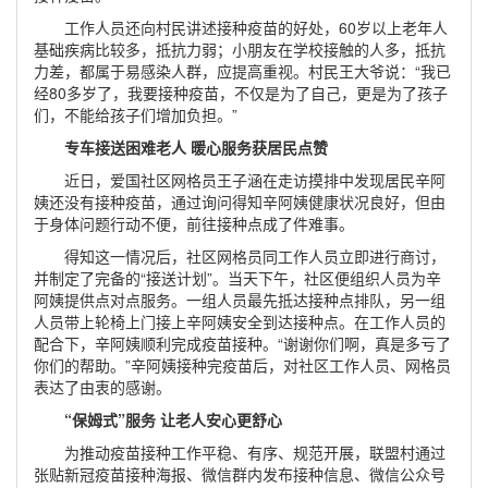
工作人员还向村民讲述接种疫苗的好处，60岁以上老年人
基础疾病比较多，抵抗力弱；小朋友在学校接触的人多，抵抗
力差，都属于易感染人群，应提高重视。村民王大爷说：“我已
经80多岁了，我要接种疫苗，不仅是为了自己，更是为了孩子
们，不能给孩子们增加负担。”
专车接送困难老人 暖心服务获居民点赞
近日，爱国社区网格员王子涵在走访摸排中发现居民辛阿
姨还没有接种疫苗，通过询问得知辛阿姨健康状况良好，但由
于身体问题行动不便，前往接种点成了件难事。
得知这一情况后，社区网格员同工作人员立即进行商讨，
并制定了完备的“接送计划”。当天下午，社区便组织人员为辛
阿姨提供点对点服务。一组人员最先抵达接种点排队，另一组
人员带上轮椅上门接上辛阿姨安全到达接种点。在工作人员的
配合下，辛阿姨顺利完成疫苗接种。“谢谢你们啊，真是多亏了
你们的帮助。”辛阿姨接种完疫苗后，对社区工作人员、网格员
表达了由衷的感谢。
“保姆式”服务 让老人安心更舒心
为推动疫苗接种工作平稳、有序、规范开展，联盟村通过
张贴新冠疫苗接种海报、微信群内发布接种信息、微信公众号