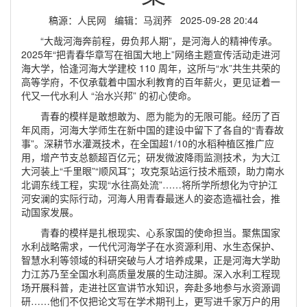
稿源：人民网 编辑：马润荞 2025-09-28 20:44
“大哉河海奔前程，毋负邦人期”，是河海人的精神传承。
2025年“把青春华章写在祖国大地上”网络主题宣传活动走进河
海大学，恰逢河海大学建校 110 周年，这所与“水”共生共荣的
高等学府，不仅承载着中国水利教育的百年薪火，更见证着一
代又一代水利人 “治水兴邦” 的初心使命。
青春的模样是敢想敢为、愿为能为的无限可能。经历了百
年风雨，河海大学师生在新中国的建设中留下了各自的“青春故
事”。深耕节水灌溉技术，在全国超1/10的水稻种植区推广应
用，增产节支总额超百亿元；研发微波降雨监测技术，为大江
大河装上“千里眼”“顺风耳”；攻克泵站运行技术瓶颈，助力南水
北调东线工程，实现“水往高处流”……将所学所想化为守护江
河安澜的实际行动，河海人用青春最迷人的姿态造福社会，推
动国家发展。
青春的模样是扎根现实、心系家国的使命担当。聚焦国家
水利战略需求，一代代河海学子在水资源利用、水生态保护、
智慧水利等领域的科研突破与人才培养成果，正是河海大学助
力江苏乃至全国水利高质量发展的生动注脚。深入水利工程现
场开展科普，走进社区宣讲节水知识，奔赴多地参与水资源调
研……他们不仅把论文写在学术期刊上，更写进千家万户的用