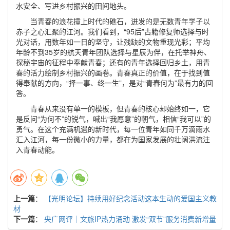
水安全、写进乡村振兴的田间地头。
当青春的浪花撞上时代的礁石，迸发的是无数青年学子以
赤子之心汇聚的江河。我们看到，“95后”古籍修复师选择与时
光对话，用数年如一日的坚守，让残缺的文物重现光彩；平均
年龄不到35岁的航天青年团队选择与星辰为伴，在托举神舟、
探秘宇宙的征程中奉献青春；还有的青年选择回归乡土，用青
春的活力绘制乡村振兴的画卷。青春真正的价值，在于找到值
得奉献的方向，“择一事、终一生”，是对“青春何为”最有力的回
答。
青春从来没有单一的模板，但青春的核心却始终如一，它
是反问“为何不”的锐气，喊出“我愿意”的朝气，相信“我可以”的
勇气。在这个充满机遇的新时代，每一位青年如同千万滴雨水
汇入江河，每一份微小的力量，都在为国家发展的壮阔洪流注
入青春动能。
上一篇
：
【光明论坛】持续用好纪念活动这本生动的爱国主义教
材
下一篇
：
央广网评｜文旅IP热力涌动 激发“双节”服务消费新增量