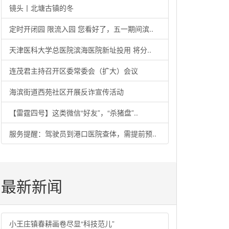
镜头丨北塘古镇的冬
定时开闭园 限流入园 您看好了，五一期间滨..
天津医科大学总医院滨海医院新址投用 将分..
连茂君主持召开区委常委会（扩大）会议
海滨街道西苑社区开展反诈宣传活动
【雷霆四号】这类微信“好友”，“杀猪盘”..
服务提醒：驾驶员到港口医院查体，需提前预..
最新新闻
小王庄镇春耕画卷尽显“科技范儿”