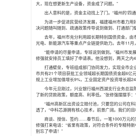
大，现在想更新生产设备，资金成了问题。”
出人意料的是，资金主动找上了门。“福州的‘四通
为进一步促进民营经济发展，福建福州市着力用好
决问题随叫随到、疏通政策传导说到做到、打通部门
去年，福州市充分利用超长期特别国债资金，由
光电、新能源汽车等重点产业链提供助力。去年11
“能申请的尽量申请，专班说到做到。”福州市发
修强就安排员工填好了申请表。他没想到，两天之内4
打通壁垒，专班组成部门协同发力，实现全市企业
市共有21个项目获批工业领域超长期国债资金超6亿
规上工业增加值增长9%，工业固定资产投资增长超24
今年元旦刚过，兴业银行福州西湖支行业务总监
了新的贷款政策，额度高、利率低。”张修强摆摆手：
“福州高新区出资设立赔付池，只要您的公司在科
透了，“中科芯源拥有核心技术，前景广阔。我们的目
商谈、授信、签约……春节后，一笔1000万元
修强打来电话：“省里有政策，对符合条件的专精特新
别忘了申请！”