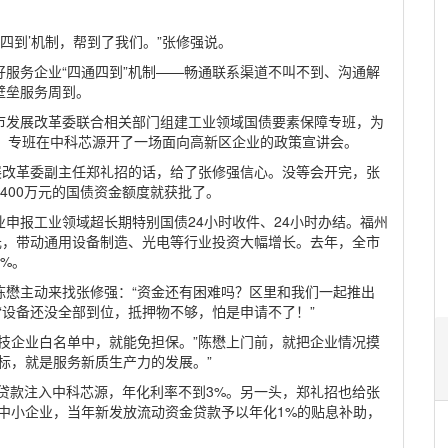
四到’机制，帮到了我们。”张修强说。
服务企业“四通四到”机制——畅通联系渠道不叫不到、沟通解
壁垒服务周到。
市发展改革委联合相关部门组建工业领域国债要素保障专班，为
月，专班在中科芯源开了一场面向高新区企业的政策宣讲会。
展改革委副主任郑礼招的话，给了张修强信心。没等会开完，张
400万元的国债资金额度就获批了。
申报工业领域超长期特别国债24小时收件、24小时办结。福州
元，带动通用设备制造、光电等行业投资大幅增长。去年，全市
%。
陈懋主动来找张修强：“资金还有困难吗？区里和我们一起推出
“设备还没全部到位，抵押物不够，怕是申请不了！”
技企业白名单中，就能免担保。”陈懋上门前，就把企业情况摸
标，就是服务新质生产力的发展。”
的贷款注入中科芯源，年化利率不到3%。另一头，郑礼招也给张
中小企业，当年新发放流动资金贷款予以年化1%的贴息补助，