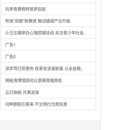
托举青春榜样筑梦启航
布局“双碳”新赛道 推动镇域产业升级
小王庄镇举办心理团辅活动 关注青少年社会..
广告1
广告2
深学笃行担使命 改革攻坚谱新篇 以全会精..
揭秘海博馆因何让游客跨城奔赴
云灯映阙 月满滨海
河畔群鸥引客来 不文明行为煞风景