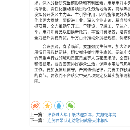
求，深入分析研究当前形势和有利因素，用足用好中
清单化、责任化推动各项目标任务落地落实，持续巩固
发挥各开发区主力军、主引擎作用，因街施策更好发挥
作出更大贡献。要促进工业，深入企业走访，精准服务
抓项目，全力推动早开工、早建设、早竣工、早达产
季，用好消费品以旧换新政策，丰富消费场景，培育
全力稳外资稳外贸，千方百计推动外贸稳规模、优结
会议强调，春节临近，要加强民生保障，加大治
用情开展救助帮扶，切实兜住兜牢民生底线。要筑牢
竹等重点行业领域和景区景点等人员密集场所，全面
和谐稳定。要妥善安排好群众生活，保障水电油气热
工作。要加强值班值守，严肃值班纪律，完善工作预
的春节。要锲而不舍落实中央八项规定及其实施细则
围。
上一篇
：
津彩过大年丨纸艺迎新春，共剪蛇年韵
下一篇
：
连茂君带队走访慰问武警天津总队