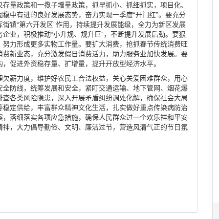
央存量政策和一揽子增量政策，抓早抓小、抓细抓实，项目化、
稳中有进的良好发展态势，奋力实现一季度“开门红”。要充分
街镇“第六开发区”作用，持续提升发展能级，全力为新区发展
企业，积极推动“小升规、规升巨”，不断提升发展后劲。要狠
，努力形成更多实物工作量。要扩大消费，抢抓春节传统消费旺
消费新业态，充分激发假日消费活力，助力服务业加快发展。要
构，促进外资稳存量、扩增量，提升开放型经济水平。
理欠薪力度，维护好农民工合法权益，关心关爱困难群众，用心
安全防线，统筹发展和安全，紧盯交通运输、地下管网、烟花爆
排查各类风险隐患，深入开展矛盾纠纷调处化解，确保社会大局
等稳定供给，丰富群众精神文化生活，扎实做好重点传染病防治
案，落细落实各项应急措施，确保人民群众过一个欢乐祥和平安
精神，大力倡导勤俭、文明、廉洁过节，营造风清气正的节日氛