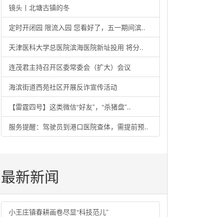
镜头丨北塘古镇的冬
定时开闭园 限流入园 您看好了，五一期间滨..
天津医科大学总医院滨海医院新址投用 将分..
连茂君主持召开区委常委会（扩大）会议
海滨街道西苑社区开展反诈宣传活动
【雷霆四号】这类微信“好友”，“杀猪盘”..
服务提醒：驾驶员到港口医院查体，需提前预..
最新新闻
小王庄镇春耕画卷尽显“科技范儿”