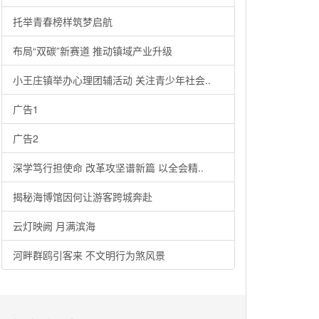
托举青春榜样筑梦启航
布局“双碳”新赛道 推动镇域产业升级
小王庄镇举办心理团辅活动 关注青少年社会..
广告1
广告2
深学笃行担使命 改革攻坚谱新篇 以全会精..
揭秘海博馆因何让游客跨城奔赴
云灯映阙 月满滨海
河畔群鸥引客来 不文明行为煞风景